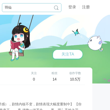
登录
注册

关注TA
关注
粉丝
创作字数
0
14
10.5万
感），剧情内核不变，剧情表现大幅度重制中】 【你