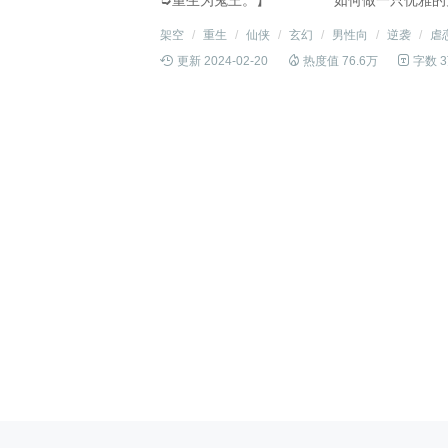
➭重生为鬼王。】 如何做一只优雅的鬼
国师谈没谈完的感情 你（崖镜）生前
架空
/
重生
/
仙侠
/
玄幻
/
男性向
/
逆袭
/
虐
而…… 崖镜：情深不寿，慧极必伤。

更新 2024-02-20

热度值 76.6万

字数 
界 鬼王●人界 国师 【强强双A联手】【
选项】