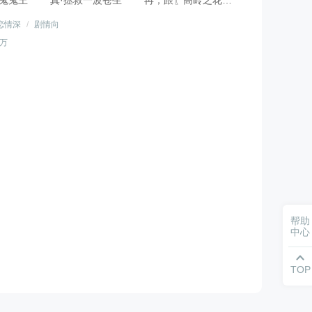
鬼王 真·拯救一波苍生 再，跟〖高岭之花〗
是修真界第一战力， 死后是三界至尊。 然
恋情深
/
剧情向
 惑明月：罪愆之下，从此不敢看鬼神。 冥
3万
双男主】 【约80％剧情纯享，有一些自由、无属性的
帮助
中心

TOP