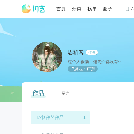
首页
分类
榜单
圈子

思猫客
作者
这个人很懒，连简介都没有~
IP属地：广东
作品
留言
TA制作的作品
1