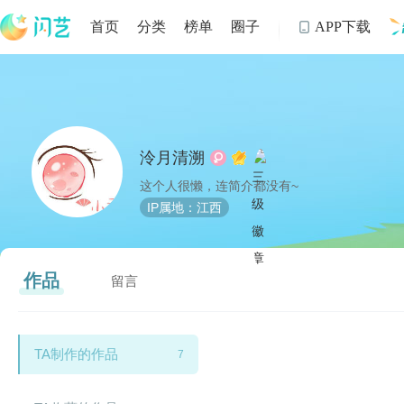
首页
分类
榜单
圈子
APP下载

制
泠月清溯
这个人很懒，连简介都没有~
IP属地：江西
作品
留言
TA制作的作品
7