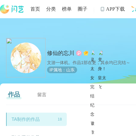
首页
分类
榜单
圈子
APP下载

制
修仙的忘川
文游一体机。作品1部在更，其余均已完结～
IP属地：山东
作品
留言
TA制作的作品
18