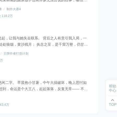
袭
/
制作大赛4
 我，该何去何从？
 118.2万
可选择的剧情。 3.架空玄幻文，不可考据，玄幻只是背
.玄幻不是金手指，女主不完美也没有什么buff，毁天
忽起，让我与她失去联系。 背后之人有意引我入局，一
ug的文（bushi），有bug可以友好地敲打作者一下？
处处狼烟，黄沙残月； 执念之至，是千窟万壑，仍甘坠
老不相见。” 镜中花，水中月，如梦幻泡影，终究一场
/
王牌作者打造计划
6万
悠闲二字。 早晨抱小甘薯，中午大搞破坏，晚上思忖如
帮助
想到，命运是个大王八，起起落落，反复无常—— 不
中心
妖二界打架和我有什么关系？ 缥缈百脸麻木，千脸懵，

小缥缈，这是你自己选的哦？” “我自会不离不弃。”
TOP
43.4万
在安全存档（选
色看起来不是很友好的样子？ 3.字数要超了，想到再