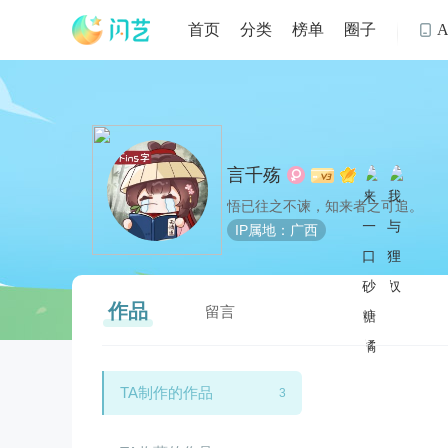
首页
分类
榜单
圈子

言千殇
悟已往之不谏，知来者之可追。
IP属地：广西
作品
留言
TA制作的作品
3