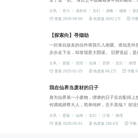
变了这一切。 深宫之中隐藏着多年前的秘密，向来和蔼的娘亲似乎也有许多无法言说的往事，哪怕是
自以为最简单纯粹的我，身世也扑朔迷离。 朝堂之上风起云涌…… 背后之人撕开一张张假面…… 当
古风
/
宫斗
/
成长向
/
玄幻
/
谋略
/
编推
/
逆
一段旧梦浮现，故人辗转万年，爱与恨、得与失纠葛不断……

更新 2026-08-06

热度值 3042.1万

字数
—————————————— 【作品背景设定为仙界，玄幻元素必不可少，无修仙剧情，入坑前做
好心理准备~】 <一些碎碎念or排雷> 1.双女主但是成长篇，此篇为姣雪灵视角，每个人都会有属于自
【探索向】寻烟劫
己的故事。 2.好感和属性一定程度上会影响不
景，女主生活在人间，不特意选择不会修仙。 4
一封来自故友的信件将我引入南疆。谁知意外
灭地不存在的，介意勿入。 4.这是一篇用来找b
步步走下去，却发现更大阴谋。 旧梦迭起，是
渊。 “月华转而云魄生，长生长生兮何苦，终
古风
/
悬疑
/
完结
/
仙侠
/
言情
/
玄幻
/
推理
空。 【前期以探索为主哦，剧情穿插，后期剧情较多，暗线会写在番外里】 【立绘会更换，入坑前做

更新 2025-01-25

热度值 88.2万

字数 
好准备】
我在仙界当废材的日子
身为仙界第一小废物，缥缈的日子实在配得上
何调戏师尊大人，简单纯粹，岂不美哉？ 却没
对，这仙界盛宴怎会如此波谲云诡？ 等会，仙
古风
/
悬疑
/
仙侠
/
玄幻
/
江湖
/
推理
还没想个明白，又被丢进千年纷争中哭唧唧。 “

更新 2026-05-31

热度值 190.6万

字数 
…… 缥缈：不管你们怎么说，其实我想摆烂，真的。 食用指南： 1.疯狂修文党，建议
项）处存档，丢档一点都不好玩。 2.可攻略角