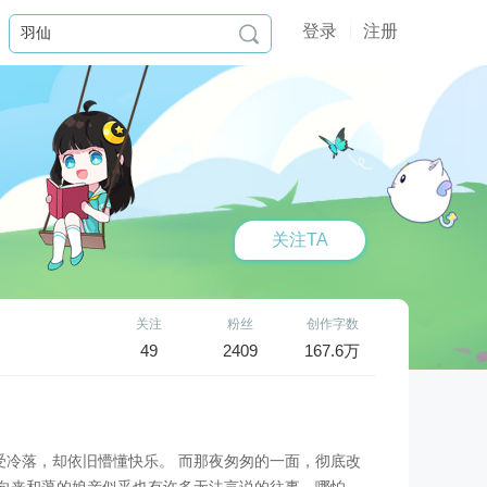
登录
注册

关注TA
关注
粉丝
创作字数
49
2409
167.6万
受冷落，却依旧懵懂快乐。 而那夜匆匆的一面，彻底改