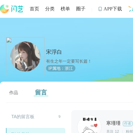
首页
分类
榜单
圈子
APP下载

制
宋浮白
有生之年一定要写长篇！
IP属地：浙江
留言
作品
TA的留言板
9
寒瑾瑾
作者
关注
12
|
粉丝