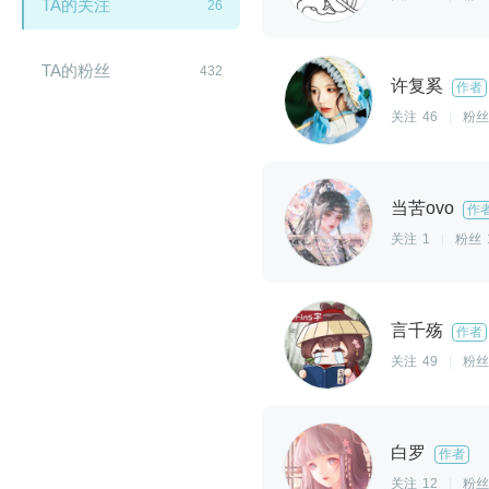
TA的关注
26
TA的粉丝
432
许复奚
作者
关注
46
|
粉丝
当苦ovo
作
关注
1
|
粉丝
言千殇
作者
闪艺
关注
49
|
粉丝
白罗
作者
关注
12
|
粉丝