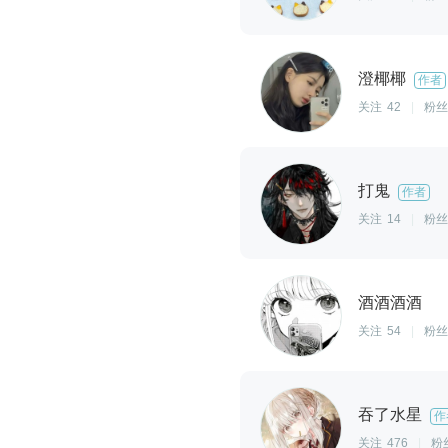
澄椰椰
作者
关注
42
|
粉丝
打鬼
作者
关注
14
|
粉丝
酒酒酒酒
关注
54
|
粉丝
吞了水星
作
关注
476
|
粉