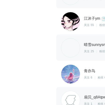
江沐子ym
关注
55
|
粉丝
晴雪sunnys
关注
25
|
粉丝
青亦鸟
关注
6
|
粉丝
扇贝_q8Atpw
关注
1
|
粉丝