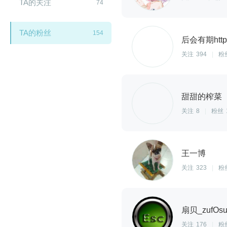
TA的关注
74
TA的粉丝
154
后会有期http
关注
394
|
粉
甜甜的榨菜
关注
8
|
粉丝
王一博
闪艺
关注
323
|
粉
扇贝_zufOsu
关注
176
|
粉