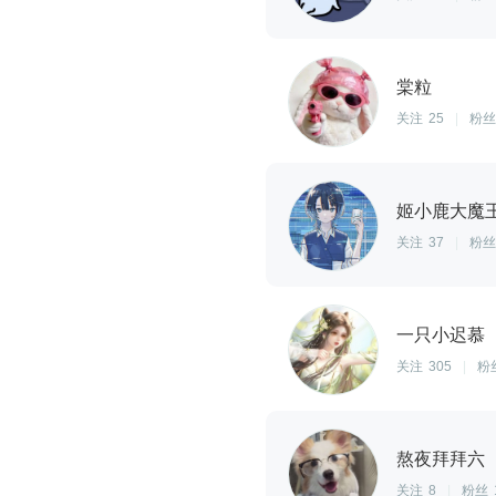
棠粒
关注
25
|
粉丝
姬小鹿大魔
关注
37
|
粉丝
一只小迟慕
关注
305
|
粉
熬夜拜拜六
关注
8
|
粉丝