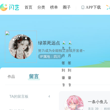
首页
分类
榜单
圈子
APP下载

制
绿茶死远点
努力成为全能独立游戏开发者~
IP属地：四川
留言
作品
TA的留言板
4
一条小鱼儿
关注
39
|
粉丝