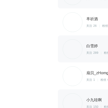
芈祈酒
关注
26
|
粉丝
白雪婷
关注
289
|
粉
扇贝_zHomg
关注
1
|
粉丝
小九哇啊
关注
150
|
粉