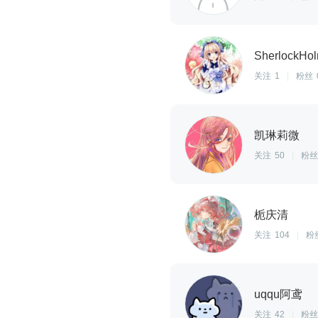
SherlockHo
关注
1
|
粉丝
凯琳莉微
关注
50
|
粉丝
栀庆清
关注
104
|
粉
uqqu阿鸢
关注
42
|
粉丝