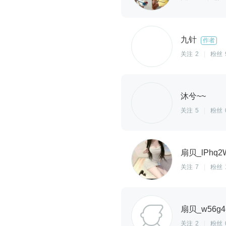
九针
作者
关注
2
|
粉丝
沐兮~~
关注
5
|
粉丝
扇贝_lPhq2
关注
7
|
粉丝
扇贝_w56g4
关注
2
|
粉丝