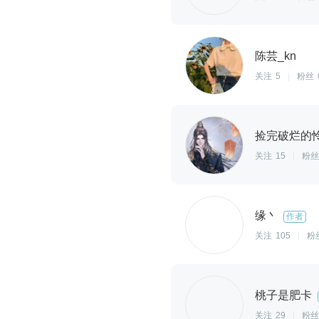
陈芸_kn
关注
5
|
粉丝
捡完破烂的
关注
15
|
粉丝
缘丶
作者
关注
105
|
粉
桃子是肥卡
关注
29
|
粉丝