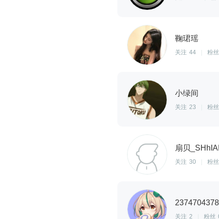
鞠珺瑶
关注
44
|
粉丝
小绿间
关注
23
|
粉丝
扇贝_SHhIA
关注
30
|
粉丝
2374704378
关注
2
|
粉丝