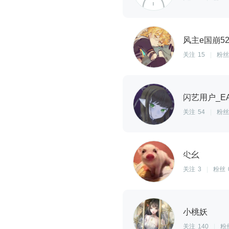
风主e国崩52
关注
15
|
粉丝
闪艺用户_EA
关注
54
|
粉丝
尐幺
关注
3
|
粉丝
小桃妖
关注
140
|
粉