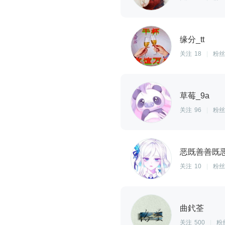
缘分_tt
关注
18
|
粉丝
草莓_9a
关注
96
|
粉丝
恶既善善既
关注
10
|
粉丝
曲釴荃
关注
500
|
粉