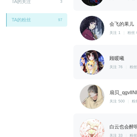
TA的关注
3
TA的粉丝
97
会飞的果儿
关注
1
|
粉丝
顾暖曦
关注
76
|
粉丝
扇贝_qgvIlN
闪艺
关注
500
|
粉
白云也会醉
关注
33
|
粉丝