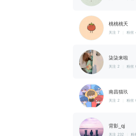
桃桃桃夭
关注
7
|
粉丝
柒柒来啦
关注
2
|
粉丝
南昌猫玖
关注
2
|
粉丝
背影_qj
关注
232
|
粉