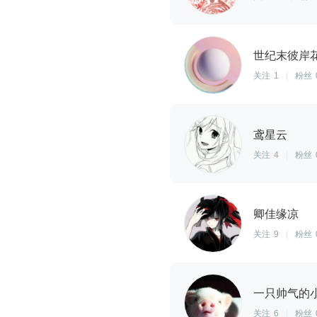
世纪末彼岸
关注
1
|
粉丝
鸢星云
关注
4
|
粉丝
卿佳缘凉
关注
9
|
粉丝
一只帅气的
关注
6
|
粉丝