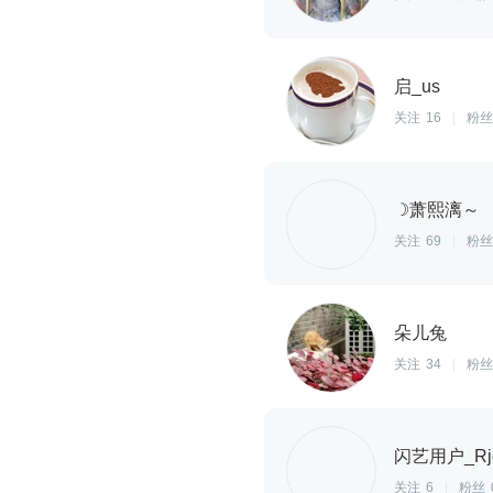
启_us
关注
16
|
粉丝
☽萧熙漓～
关注
69
|
粉丝
朵儿兔
关注
34
|
粉丝
闪艺用户_Rj
关注
6
|
粉丝