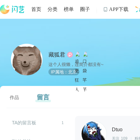
首页
分类
榜单
圈子
APP下载

制
藏狐君
这个人很懒，连简介都没有~
IP属地：北京
留言
作品
TA的留言板
1
Dtuo
关注
109
|
粉