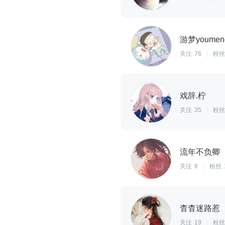
游梦youmen
关注
76
|
粉丝
戏辞.柠
关注
35
|
粉丝
流年不负卿
关注
8
|
粉丝
杳杳迷路惹
关注
19
|
粉丝