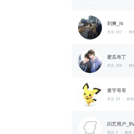
刘爽_hi
关注
107
|
粉
蜜瓜布丁
关注
258
|
粉
黄宇哥哥
关注
13
|
粉丝
闪艺用户_8V
关注
2
|
粉丝