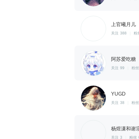
上官曦月儿
关注
388
|
粉
阿苏爱吃糖
关注
99
|
粉丝
YUGD
关注
38
|
粉丝
杨煜潇和谢
关注
3
|
粉丝