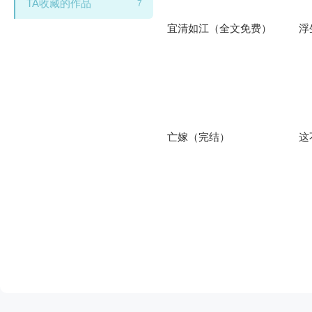
TA收藏的作品
7
宜清如江（全文免费）
浮
亡嫁（完结）
这
闪艺