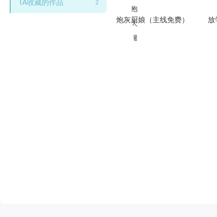
TA收藏的作品
2
炮灰厨娘（主线免费）
放
闪艺