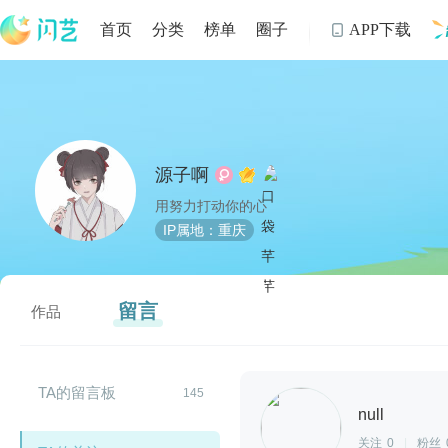
首页
分类
榜单
圈子
APP下载

制
源子啊
用努力打动你的心
IP属地：重庆
留言
作品
TA的留言板
145
null
关注
0
|
粉丝