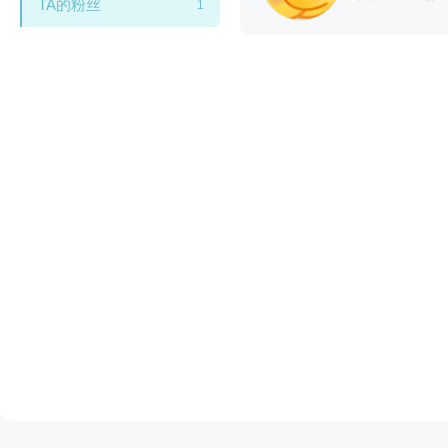
TA的粉丝
1
闪艺