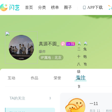
首页
分类
榜单
圈子
APP下载

制
真源不圆_
Lv.31
爆炸
IP属地：北京
关注
互动
作品
荣誉
TA的关注
3
一11
关注
11
|
粉丝