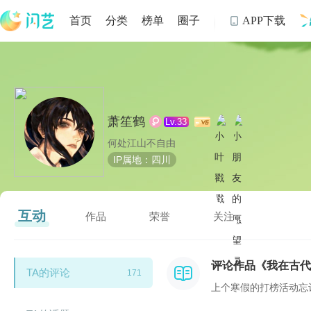
首页
分类
榜单
圈子
APP下载

制
萧笙鹤
Lv.33
何处江山不自由
IP属地：四川
互动
作品
荣誉
关注
评论作品《我在古代
TA的评论
171
上个寒假的打榜活动忘