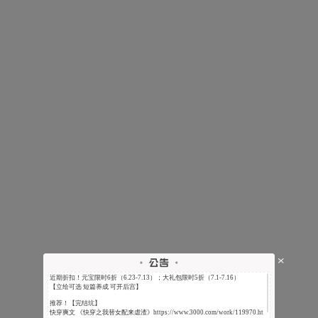
近期折扣！元宝限时6折（6.23-7.13）；大礼包限时5折（7.1-7.16）
【立绘可选 短篇养成 可开后宫】
推荐！【完结坑】
快穿爽文 《快穿之我替女配来虐渣》https://www.3000.com/work/119970.ht