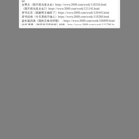
ml
女尊文《我不想当皇太女》https://www.3000.com/work/118256.html
《我不想当皇太女2》https://www.3000.com/work/121145.html
穿书古言《我被男主偷听了》https://www.3000.com/work/120445.html
穿书武侠《今天系统不做人》https://www.3000.com/work/119280.html
超长篇武侠《我的主角光环呢》：https://www.3000.com/work/106899.html
中篇 男男 《都是风流惹的祸》链接：http://www.3000.com/work/115786.ht
ml
授权信息：
立绘/加装：夜君、刘小球、七十二银、步夜、进击的喵、魈尧、咔咔、花谷-
今加、若兮-染霜华、九重-指尖糖、莓有钱、无言书生女神的新装系列（紫雀
翎舞、安之、双马尾道长、Lsiro、君時、山水、久久、云楷等）、十里长欢-
雁木、十里长欢-杲杲、妗芷、白羽、听听、芝宇棠棠、C大、河底捞-花千
树、浮生若梦-茶子游、蛮蛮×哩哩
CG/素材/动态：排骨小包、【汉晴画轩】乐下迷迭、甜鱼·艾宣、ATPOM、Z
AIN、竹希、殊弥、南叙、画师K、小新、清浅、【光明顶】菜鱼、清鹂、水
墨蛋清老啪、九重春色-黑色禁药、直觉、清明樱、柔树特效、点雾、【画
夜】五月流火、光明顶-番茄柠檬大螃蟹、秦丝月、一碗清水、宁兮何&花
谷、小泥巴、山居客-冷烬、涉水
Q版：【甜鱼】羊毛贩子、山楂
美工（封面、UI、打光）定制/授权：流年、土豆、麻衣、画夜yuuu白、蚩
梦、画重锦-鸢飞戾天、柠宝、【疏楼曲】星辰墨夜
BGM：水墨流苏、染霜华-龙宝宝Bob、YSY、一七音乐
（如有遗漏，请殴打作者加上！）